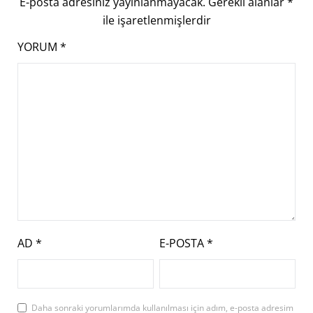
E-posta adresiniz yayınlanmayacak.
Gerekli alanlar
*
ile işaretlenmişlerdir
YORUM
*
AD
*
E-POSTA
*
Daha sonraki yorumlarımda kullanılması için adım, e-posta adresim