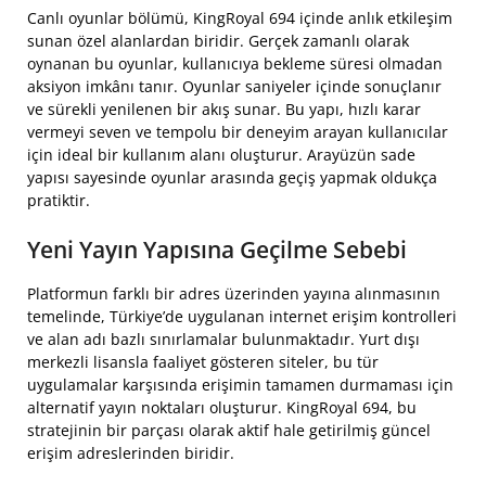
Canlı oyunlar bölümü, KingRoyal 694 içinde anlık etkileşim
sunan özel alanlardan biridir. Gerçek zamanlı olarak
oynanan bu oyunlar, kullanıcıya bekleme süresi olmadan
aksiyon imkânı tanır. Oyunlar saniyeler içinde sonuçlanır
ve sürekli yenilenen bir akış sunar. Bu yapı, hızlı karar
vermeyi seven ve tempolu bir deneyim arayan kullanıcılar
için ideal bir kullanım alanı oluşturur. Arayüzün sade
yapısı sayesinde oyunlar arasında geçiş yapmak oldukça
pratiktir.
Yeni Yayın Yapısına Geçilme Sebebi
Platformun farklı bir adres üzerinden yayına alınmasının
temelinde, Türkiye’de uygulanan internet erişim kontrolleri
ve alan adı bazlı sınırlamalar bulunmaktadır. Yurt dışı
merkezli lisansla faaliyet gösteren siteler, bu tür
uygulamalar karşısında erişimin tamamen durmaması için
alternatif yayın noktaları oluşturur. KingRoyal 694, bu
stratejinin bir parçası olarak aktif hale getirilmiş güncel
erişim adreslerinden biridir.