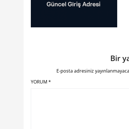
Bir y
E-posta adresiniz yayınlanmayaca
YORUM
*