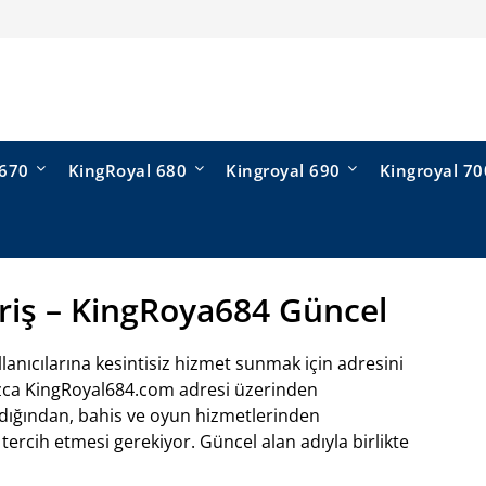
 670
KingRoyal 680
Kingroyal 690
Kingroyal 70
iriş – KingRoya684 Güncel
anıcılarına kesintisiz hizmet sunmak için adresini
lnızca KingRoyal684.com adresi üzerinden
adığından, bahis ve oyun hizmetlerinden
tercih etmesi gerekiyor. Güncel alan adıyla birlikte